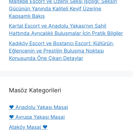
Maltepe Escort ve Özenli Seksi İşçiliği: Seksin
Gücünün Yanında Kaliteli Keyif Üzerine
Kapsamlı Bakış
Kartal Escort ve Anadolu Yakası’nın Sahil
Hattında Ayrıcalıklı Buluşmalar İçin Pratik Bilgiler
Kadıköy Escort ve Bostancı Escort: Kültürün,
Eğlencenin ve Prestijin Buluşma Noktası
Konusunda Öne Çıkan Detaylar
Masöz Kategorileri
❤️ Anadolu Yakası Masaj
❤️ Avrupa Yakası Masaj
Ataköy Masaj ❤️