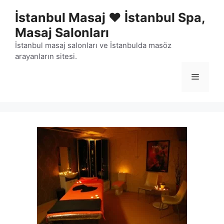
İçeriğe
İstanbul Masaj ❤️ İstanbul Spa,
atla
Masaj Salonları
İstanbul masaj salonları ve İstanbulda masöz
arayanların sitesi.
Menü