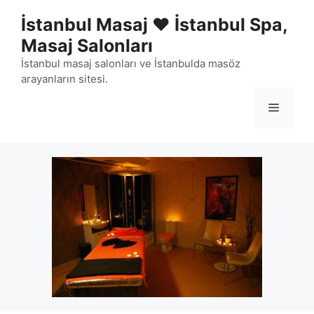
İçeriğe
İstanbul Masaj ❤️ İstanbul Spa,
atla
Masaj Salonları
İstanbul masaj salonları ve İstanbulda masöz
arayanların sitesi.
Menü