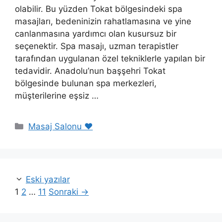
olabilir. Bu yüzden Tokat bölgesindeki spa
masajları, bedeninizin rahatlamasına ve yine
canlanmasına yardımcı olan kusursuz bir
seçenektir. Spa masajı, uzman terapistler
tarafından uygulanan özel tekniklerle yapılan bir
tedavidir. Anadolu’nun başşehri Tokat
bölgesinde bulunan spa merkezleri,
müşterilerine eşsiz …
Kategoriler
Masaj Salonu ❤️
Eski yazılar
Sayfa
Sayfa
Sayfa
1
2
…
11
Sonraki
→