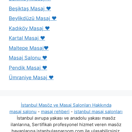
Beşiktaş Masaj ❤️
Beylikdüzü Masaj ❤️
Kadıköy Masaj ❤️
Kartal Masaj ❤️
Maltepe Masaj❤️
Masaj Salonu ❤️
Pendik Masaj ❤️
Ümraniye Masaj ❤️
İstanbul Masöz ve Masaj Salonları Hakkında
masaj salonu
-
masaj rehberi
-
istanbul masaj salonları
İstanbul avrupa yakası ve anadolu yakası masöz
ilanlarına, Sertifikalı profesyonel hizmet veren masöz
bayanlarına istanbulasparoom.com ile ulaşabilirsiniz.