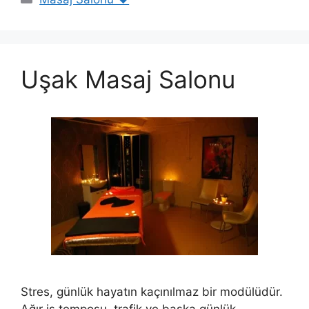
Uşak Masaj Salonu
Stres, günlük hayatın kaçınılmaz bir modülüdür.
Ağır iş temposu, trafik ve başka günlük