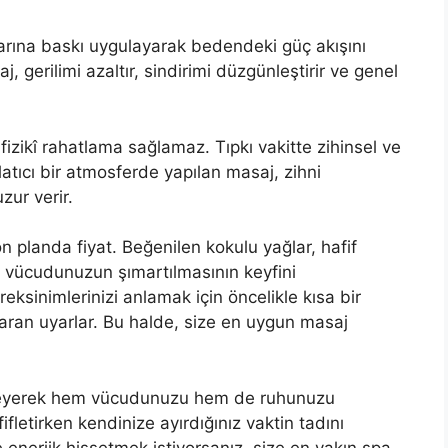
larına baskı uygulayarak bedendeki güç akışını
gerilimi azaltır, sindirimi düzgünleştirir ve genel
fizikî rahatlama sağlamaz. Tıpkı vakitte zihinsel ve
tlatıcı bir atmosferde yapılan masaj, zihni
zur verir.
n planda fiyat. Beğenilen kokulu yağlar, hafif
e, vücudunuzun şımartılmasının keyfini
ereksinimlerinizi anlamak için öncelikle kısa bir
aran uyarlar. Bu halde, size en uygun masaj
leyerek hem vücudunuzu hem de ruhunuzu
ifletirken kendinize ayırdığınız vaktin tadını
e enerjik hissetmek istiyorsanız, size en yakın spa