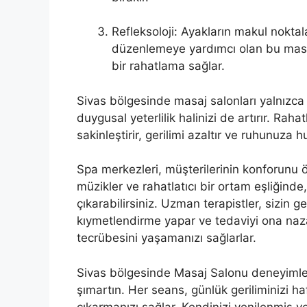
Refleksoloji: Ayakların makul nokta
düzenlemeye yardımcı olan bu masaj, 
bir rahatlama sağlar.
Sivas bölgesinde masaj salonları yalnızca 
duygusal yeterlilik halinizi de artırır. Raha
sakinleştirir, gerilimi azaltır ve ruhunuza hu
Spa merkezleri, müşterilerinin konforunu ö
müzikler ve rahatlatıcı bir ortam eşliğind
çıkarabilirsiniz. Uzman terapistler, sizin g
kıymetlendirme yapar ve tedaviyi ona naz
tecrübesini yaşamanızı sağlarlar.
Sivas bölgesinde Masaj Salonu deneyim
şımartın. Her seans, günlük geriliminizi haf
çıkarmanızı sağlar. Kendinizi yenilenmiş v