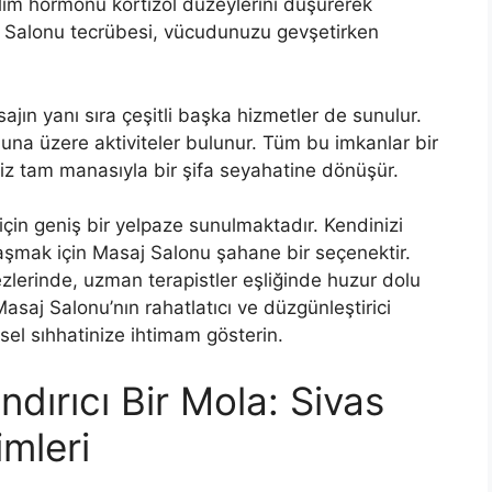
ilim hormonu kortizol düzeylerini düşürerek
aj Salonu tecrübesi, vücudunuzu gevşetirken
ın yanı sıra çeşitli başka hizmetler de sunulur.
una üzere aktiviteler bulunur. Tüm bu imkanlar bir
iz tam manasıyla bir şifa seyahatine dönüşür.
çin geniş bir yelpaze sunulmaktadır. Kendinizi
şmak için Masaj Salonu şahane bir seçenektir.
lerinde, uzman terapistler eşliğinde huzur dolu
Masaj Salonu’nın rahatlatıcı ve düzgünleştirici
el sıhhatinize ihtimam gösterin.
ndırıcı Bir Mola: Sivas
mleri