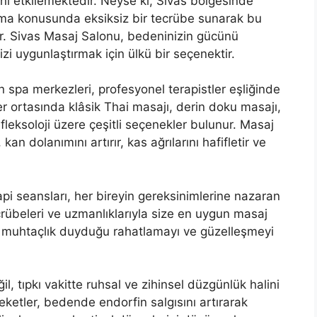
anı etkilemektedir. Neyse ki, Sivas bölgesinde
ama konusunda eksiksiz bir tecrübe sunarak bu
lir. Sivas Masaj Salonu, bedeninizin gücünü
zi uygunlaştırmak için ülkü bir seçenektir.
n spa merkezleri, profesyonel terapistler eşliğinde
er ortasında klâsik Thai masajı, derin doku masajı,
fleksoloji üzere çeşitli seçenekler bulunur. Masaj
an dolanımını artırır, kas ağrılarını hafifletir ve
pi seansları, her bireyin gereksinimlerine nazaran
ecrübeleri ve uzmanlıklarıyla size en uygun masaj
in muhtaçlık duyduğu rahatlamayı ve güzelleşmeyi
l, tıpkı vakitte ruhsal ve zihinsel düzgünlük halini
ketler, bedende endorfin salgısını artırarak