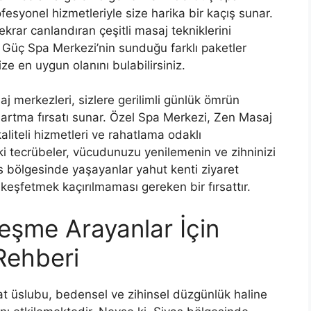
fesyonel hizmetleriyle size harika bir kaçış sunar.
rar canlandıran çeşitli masaj tekniklerini
. Güç Spa Merkezi’nin sunduğu farklı paketler
e en uygun olanını bulabilirsiniz.
 merkezleri, sizlere gerilimli günlük ömrün
artma fırsatı sunar. Özel Spa Merkezi, Zen Masaj
liteli hizmetleri ve rahatlama odaklı
ki tecrübeler, vücudunuzu yenilemenin ve zihninizi
as bölgesinde yaşayanlar yahut kenti ziyaret
keşfetmek kaçırılmaması gereken bir fırsattır.
eşme Arayanlar İçin
Rehberi
t üslubu, bedensel ve zihinsel düzgünlük haline