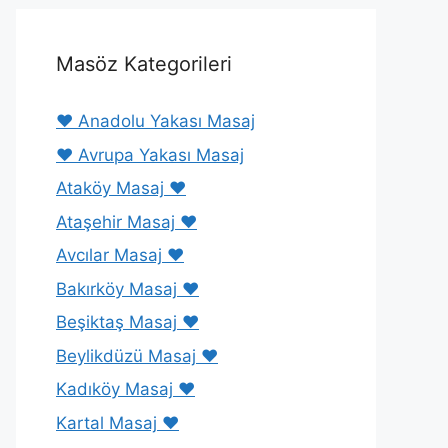
Masöz Kategorileri
❤️ Anadolu Yakası Masaj
❤️ Avrupa Yakası Masaj
Ataköy Masaj ❤️
Ataşehir Masaj ❤️
Avcılar Masaj ❤️
Bakırköy Masaj ❤️
Beşiktaş Masaj ❤️
Beylikdüzü Masaj ❤️
Kadıköy Masaj ❤️
Kartal Masaj ❤️