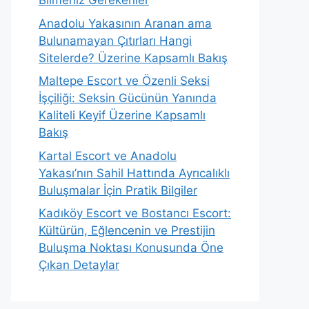
Bilmeniz Gerekenler
Anadolu Yakasının Aranan ama
Bulunamayan Çıtırları Hangi
Sitelerde? Üzerine Kapsamlı Bakış
Maltepe Escort ve Özenli Seksi
İşçiliği: Seksin Gücünün Yanında
Kaliteli Keyif Üzerine Kapsamlı
Bakış
Kartal Escort ve Anadolu
Yakası’nın Sahil Hattında Ayrıcalıklı
Buluşmalar İçin Pratik Bilgiler
Kadıköy Escort ve Bostancı Escort:
Kültürün, Eğlencenin ve Prestijin
Buluşma Noktası Konusunda Öne
Çıkan Detaylar