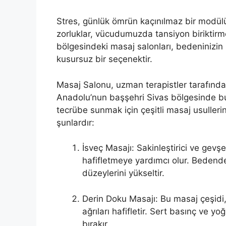
Stres, günlük ömrün kaçınılmaz bir modülüd
zorluklar, vücudumuzda tansiyon biriktirm
bölgesindeki masaj salonları, bedeninizi
kusursuz bir seçenektir.
Masaj Salonu, uzman terapistler tarafından
Anadolu’nun başşehri Sivas bölgesinde bul
tecrübe sunmak için çeşitli masaj usullerini
şunlardır:
İsveç Masajı: Sakinleştirici ve gevşet
hafifletmeye yardımcı olur. Bedendek
düzeylerini yükseltir.
Derin Doku Masajı: Bu masaj çeşidi,
ağrıları hafifletir. Sert basınç ve yo
bırakır.