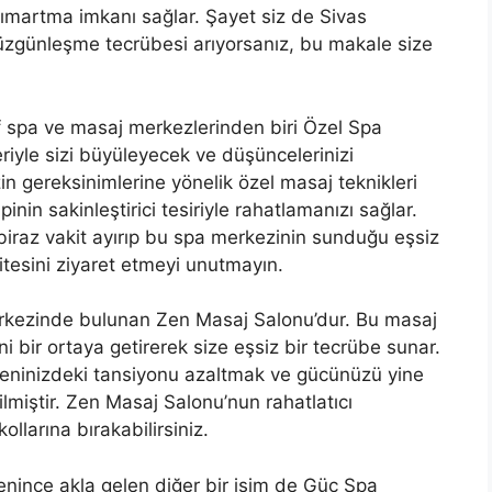
 şımartma imkanı sağlar. Şayet siz de Sivas
zgünleşme tecrübesi arıyorsanız, bu makale size
ıf spa ve masaj merkezlerinden biri Özel Spa
eriyle sizi büyüleyecek ve düşüncelerinizi
n gereksinimlerine yönelik özel masaj teknikleri
inin sakinleştirici tesiriyle rahatlamanızı sağlar.
raz vakit ayırıp bu spa merkezinin sunduğu eşsiz
itesini ziyaret etmeyi unutmayın.
 merkezinde bulunan Zen Masaj Salonu’dur. Bu masaj
ni bir ortaya getirerek size eşsiz bir tecrübe sunar.
deninizdeki tansiyonu azaltmak ve gücünüzü yine
tilmiştir. Zen Masaj Salonu’nun rahatlatıcı
llarına bırakabilirsiniz.
nince akla gelen diğer bir isim de Güç Spa