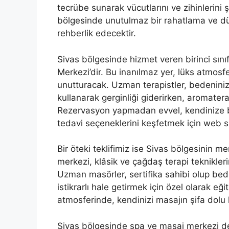
tecrübe sunarak vücutlarını ve zihinlerini
bölgesinde unutulmaz bir rahatlama ve dü
rehberlik edecektir.
Sivas bölgesinde hizmet veren birinci sın
Merkezi’dir. Bu inanılmaz yer, lüks atmosf
unutturacak. Uzman terapistler, bedeninizi
kullanarak gerginliği giderirken, aromaterap
Rezervasyon yapmadan evvel, kendinize bi
tedavi seçeneklerini keşfetmek için web s
Bir öteki teklifimiz ise Sivas bölgesinin
merkezi, klâsik ve çağdaş terapi teknikleri
Uzman masörler, sertifika sahibi olup be
istikrarlı hale getirmek için özel olarak eği
atmosferinde, kendinizi masajın şifa dolu ko
Sivas bölgesinde spa ve masaj merkezi de