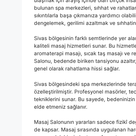
ulaşmak için arayış içinde olan birçok ins
bulunan spa merkezleri, sıhhat ve rahatl
sıkıntılarla başa çıkmanıza yardımcı olabi
dengelemek, gerilimi azaltmak ve sıhhatini
Sivas bölgesinin farklı semtlerinde yer ala
kaliteli masaj hizmetleri sunar. Bu hizmetl
aromaterapi masajı, sıcak taş masajı ve re
Salonu, bedende biriken tansiyonu azaltır, k
genel olarak rahatlama hissi sağlar.
Sivas bölgesindeki spa merkezlerinde tera
özelleştirilmiştir. Profesyonel masörler, t
tekniklerini sunar. Bu sayede, bedeniniz
elde etmeniz sağlanır.
Masaj Salonunın yararları sadece fizikî deği
de kapsar. Masaj sırasında uygulanan hare