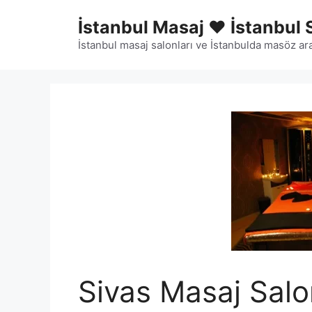
İçeriğe
İstanbul Masaj ❤️ İstanbul 
atla
İstanbul masaj salonları ve İstanbulda masöz ara
Sivas Masaj Sal