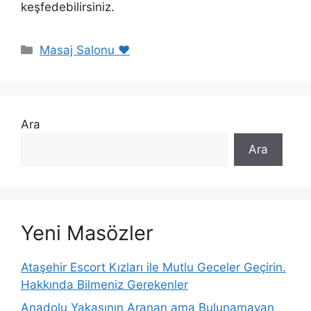
keşfedebilirsiniz.
Kategoriler
Masaj Salonu ❤️
Ara
Ara
Yeni Masözler
Ataşehir Escort Kızları ile Mutlu Geceler Geçirin.
Hakkında Bilmeniz Gerekenler
Anadolu Yakasının Aranan ama Bulunamayan