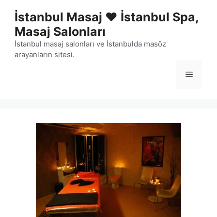
İçeriğe
İstanbul Masaj ❤️ İstanbul Spa,
atla
Masaj Salonları
İstanbul masaj salonları ve İstanbulda masöz
arayanların sitesi.
Menü