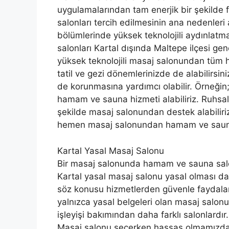
uygulamalarından tam enerjik bir şekilde
salonları tercih edilmesinin ana nedenleri
bölümlerinde yüksek teknolojili aydınlatm
salonları Kartal dışında Maltepe ilçesi ge
yüksek teknolojili masaj salonundan tüm hiz
tatil ve gezi dönemlerinizde de alabilirs
de korunmasına yardımcı olabilir. Örneğin
hamam ve sauna hizmeti alabiliriz. Ruhsa
şekilde masaj salonundan destek alabilir
hemen masaj salonundan hamam ve sauna i
Kartal Yasal Masaj Salonu
Bir masaj salonunda hamam ve sauna salon
Kartal yasal masaj salonu yasal olması da ş
söz konusu hizmetlerden güvenle faydalan
yalnızca yasal belgeleri olan masaj salonu 
işleyişi bakımından daha farklı salonlardır.
Masaj salonu seçerken hassas olmamızda 