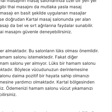
hai masajının masaj salonlarında özel bir yeri yer
gibi thai masajını da mutlaka yasla masaj
masajı en basit şekilde uygulanan masajlar
 ise doğrudan Kartal masaj salonunda yer alan
ajı da bel ve sırt ağrılarına faydalar sunabilir.
hai masajını güvenle deneyebilirsiniz.
r almaktadır. Bu salonların lüks olması önemlidir.
hamam salonu istemektedir. Fakat diğer
hamam salonu yer almıyor. Lüks bir hamam salonu
aktadır. Böylece vücudunuzun derinlemesine
lonu daima pozitif bir hayata sahip olmanızı
irmesine yardımcı olmaktadır. Kartal bölgesinden
iz. Ödemenizi hamam salonu vücut yıkamanızı
lirsiniz.