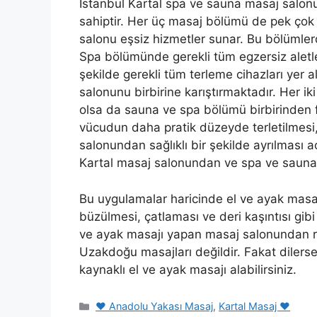
İstanbul Kartal spa ve sauna masaj sal
sahiptir. Her üç masaj bölümü de pek çok m
salonu eşsiz hizmetler sunar. Bu bölümlerd
Spa bölümünde gerekli tüm egzersiz aletl
şekilde gerekli tüm terleme cihazları yer 
salonunu birbirine karıştırmaktadır. Her i
olsa da sauna ve spa bölümü birbirinden
vücudun daha pratik düzeyde terletilmesi,
salonundan sağlıklı bir şekilde ayrılması
Kartal masaj salonundan ve spa ve sauna hi
Bu uygulamalar haricinde el ve ayak masajı
büzülmesi, çatlaması ve deri kaşıntısı gibi 
ve ayak masajı yapan masaj salonundan rez
Uzakdoğu masajları değildir. Fakat diler
kaynaklı el ve ayak masajı alabilirsiniz.
Kategoriler
❤️ Anadolu Yakası Masaj
,
Kartal Masaj ❤️