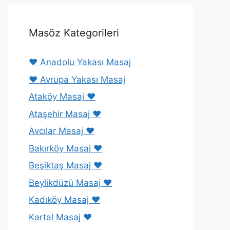
Masöz Kategorileri
❤️ Anadolu Yakası Masaj
❤️ Avrupa Yakası Masaj
Ataköy Masaj ❤️
Ataşehir Masaj ❤️
Avcılar Masaj ❤️
Bakırköy Masaj ❤️
Beşiktaş Masaj ❤️
Beylikdüzü Masaj ❤️
Kadıköy Masaj ❤️
Kartal Masaj ❤️