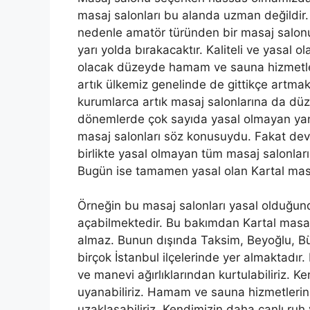
masaj salonları bu alanda uzman değildir. G
nedenle amatör türünden bir masaj salo
yarı yolda bırakacaktır. Kaliteli ve yasal o
olacak düzeyde hamam ve sauna hizmetleri
artık ülkemiz genelinde de gittikçe artma
kurumlarca artık masaj salonlarına da düze
dönemlerde çok sayıda yasal olmayan yani 
masaj salonları söz konusuydu. Fakat devl
birlikte yasal olmayan tüm masaj salonları 
Bugün ise tamamen yasal olan Kartal masaj
Örneğin bu masaj salonları yasal olduğun
açabilmektedir. Bu bakımdan Kartal masaj
almaz. Bunun dışında Taksim, Beyoğlu, 
birçok İstanbul ilçelerinde yer almaktad
ve manevi ağırlıklarından kurtulabiliriz. 
uyanabiliriz. Hamam ve sauna hizmetlerin
uzaklaşabiliriz. Kendimizin daha canlı ruh