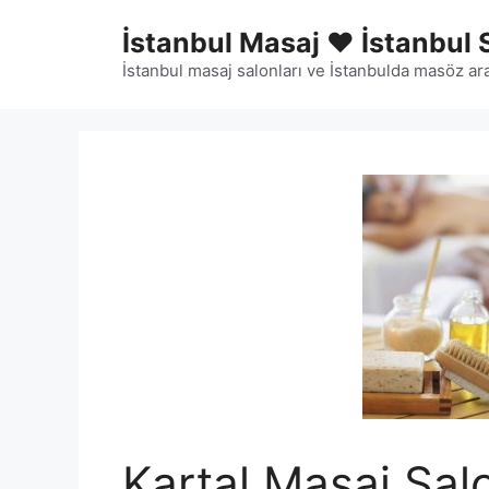
İçeriğe
İstanbul Masaj ❤️ İstanbul 
atla
İstanbul masaj salonları ve İstanbulda masöz ara
Kartal Masaj Sal