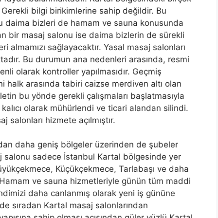
erekli bilgi birikimlerine sahip değildir. Bu
nu daima bizleri de hamam ve sauna konusunda
lan bir masaj salonu ise daima bizlerin de sürekli
 almamızı sağlayacaktır. Yasal masaj salonları
ktadır. Bu durumun ana nedenleri arasında, resmi
nli olarak kontroller yapılmasıdır. Geçmiş
halk arasında tabiri caizse merdiven altı olan
etin bu yönde gerekli çalışmaları başlatmasıyla
kalıcı olarak mühürlendi ve ticari alandan silindi.
 salonları hizmete açılmıştır.
dan daha geniş bölgeler üzerinden de şubeler
 salonu sadece İstanbul Kartal bölgesinde yer
Büyükçekmece, Küçükçekmece, Tarlabaşı ve daha
ır. Hamam ve sauna hizmetleriyle günün tüm maddi
Kendimizi daha canlanmış olarak yeni iş gününe
de sıradan Kartal masaj salonlarından
 yapısına sahip olması açısından güler yüzlü Kartal