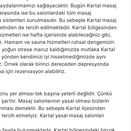
 faydalanmamızı sağlayacaktır. Bugün Kartal masaj
 arasında ise bu salonlardaki tüm masaj
a sistemleri sunulmasıdır. Bu sebeple Kartal masaj
nelinden de tercih edilmektedir. Kartal bölgesinden
metleri ise hafta içerisinde alabileceğiniz gibi,
iniz. Hamam ve sauna hizmetleri ruhsal dengemizin
; yoğun strese maruz kaldığımızda mutlaka Kartal
l yönden kendimizi iyi hissetmediğimizde aynı
iz. Örnek olarak birinci dereceden depresyonda
çin rezervasyon alabiliriz.
u yer alması tek başına yeterli değildir. Çünkü
arttır. Masaj salonlarının yasal olması bizlerin
ması demektir. Bu sebeple Kartal ilçesinden
tercih etmeliyiz. Kartal yasal masaj salonları
fayda bulunmaktadır. Kartal bölgesindeki birçok