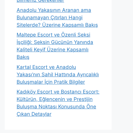
Bilmeniz Gerekenler
Anadolu Yakasının Aranan ama
Bulunamayan Çıtırları Hangi
Sitelerde? Üzerine Kapsamlı Bakış
Maltepe Escort ve Özenli Seksi
İşçiliği: Seksin Gücünün Yanında
Kaliteli Keyif Üzerine Kapsamlı
Bakış
Kartal Escort ve Anadolu
Yakası’nın Sahil Hattında Ayrıcalıklı
Buluşmalar İçin Pratik Bilgiler
Kadıköy Escort ve Bostancı Escort:
Kültürün, Eğlencenin ve Prestijin
Buluşma Noktası Konusunda Öne
Çıkan Detaylar