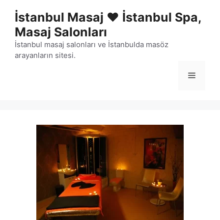
İçeriğe
İstanbul Masaj ❤️ İstanbul Spa,
atla
Masaj Salonları
İstanbul masaj salonları ve İstanbulda masöz
arayanların sitesi.
Menü