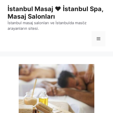
İçeriğe
İstanbul Masaj ❤️ İstanbul Spa,
atla
Masaj Salonları
İstanbul masaj salonları ve İstanbulda masöz
arayanların sitesi.
Menü