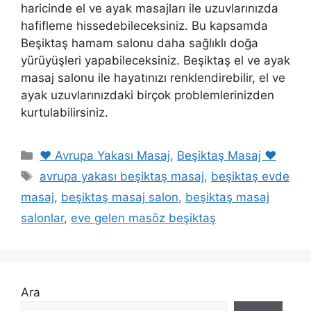
haricinde el ve ayak masajları ile uzuvlarınızda
hafifleme hissedebileceksiniz. Bu kapsamda
Beşiktaş hamam salonu daha sağlıklı doğa
yürüyüşleri yapabileceksiniz. Beşiktaş el ve ayak
masaj salonu ile hayatınızı renklendirebilir, el ve
ayak uzuvlarınızdaki birçok problemlerinizden
kurtulabilirsiniz.
Kategoriler
❤️ Avrupa Yakası Masaj
,
Beşiktaş Masaj ❤️
Etiketler
avrupa yakası beşiktaş masaj
,
beşiktaş evde
masaj
,
beşiktaş masaj salon
,
beşiktaş masaj
salonlar
,
eve gelen masöz beşiktaş
Ara