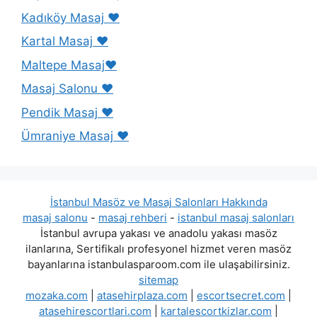
Kadıköy Masaj ❤️
Kartal Masaj ❤️
Maltepe Masaj❤️
Masaj Salonu ❤️
Pendik Masaj ❤️
Ümraniye Masaj ❤️
İstanbul Masöz ve Masaj Salonları Hakkında
masaj salonu
-
masaj rehberi
-
istanbul masaj salonları
İstanbul avrupa yakası ve anadolu yakası masöz
ilanlarına, Sertifikalı profesyonel hizmet veren masöz
bayanlarına istanbulasparoom.com ile ulaşabilirsiniz.
sitemap
mozaka.com
|
atasehirplaza.com
|
escortsecret.com
|
atasehirescortlari.com
|
kartalescortkizlar.com
|