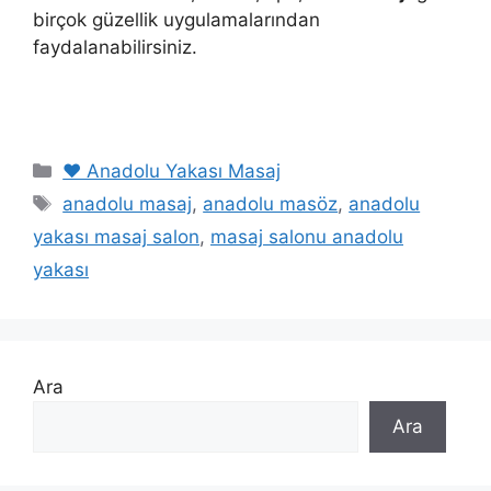
birçok güzellik uygulamalarından
faydalanabilirsiniz.
Kategoriler
❤️ Anadolu Yakası Masaj
Etiketler
anadolu masaj
,
anadolu masöz
,
anadolu
yakası masaj salon
,
masaj salonu anadolu
yakası
Ara
Ara