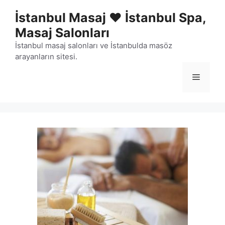
İçeriğe
İstanbul Masaj ❤️ İstanbul Spa,
atla
Masaj Salonları
İstanbul masaj salonları ve İstanbulda masöz
arayanların sitesi.
Menü